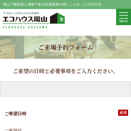
岡山で無垢材と漆喰で創る自然素材の家にこだわった注文住宅
エコハウス岡山
togg
MENU
navi
ご来場予約フォーム
ご希望の日時と必要事項をご入力ください。
必須
ご希望日時
ご希望日