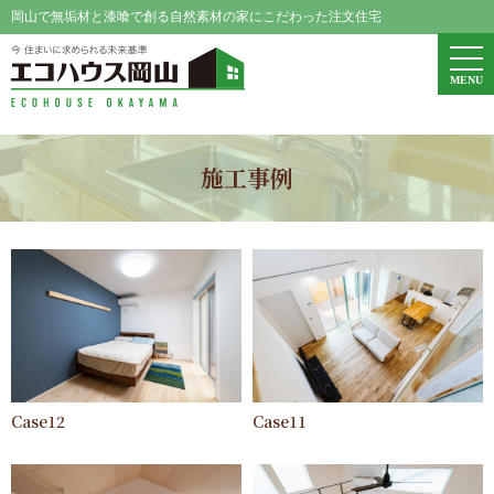
岡山で無垢材と漆喰で創る自然素材の家にこだわった注文住宅
エコハウス岡山
togg
MENU
navi
施工事例
Case12
Case11