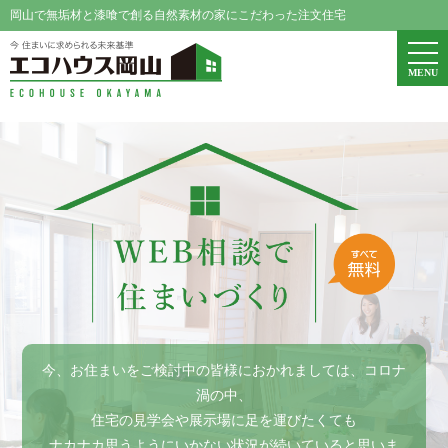
岡山で無垢材と漆喰で創る自然素材の家にこだわった注文住宅
エコハウス岡山
togg
MENU
navi
今、お住まいをご検討中の皆様におかれましては、コロナ
渦の中、
住宅の見学会や展示場に足を運びたくても
ナカナカ思うようにいかない状況が続いていると思いま