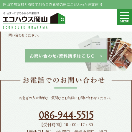
岡山で無垢材と漆喰で創る自然素材の家にこだわった注文住宅
エコハウス岡山
togg
MENU
navi
パンフレット請求、家づくりや資金に関するご相談などお気軽にお
問い合わせください。
お急ぎの方や簡単なご質問などお気軽にお問い合わせください。
086-944-5515
【受付時間】10：00～17：30