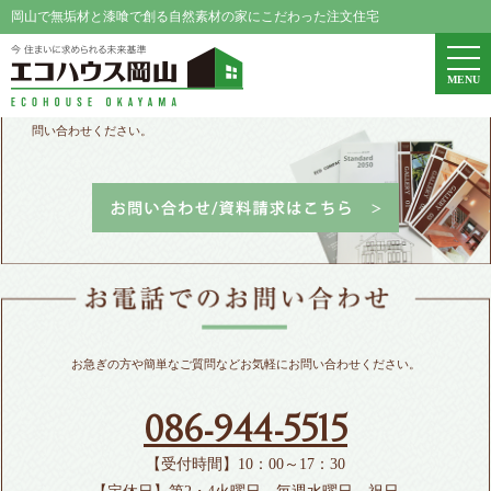
岡山で無垢材と漆喰で創る自然素材の家にこだわった注文住宅
エコハウス岡山
togg
MENU
navi
パンフレット請求、家づくりや資金に関するご相談などお気軽にお
問い合わせください。
お急ぎの方や簡単なご質問などお気軽にお問い合わせください。
086-944-5515
【受付時間】10：00～17：30