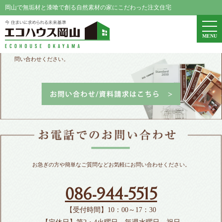
岡山で無垢材と漆喰で創る自然素材の家にこだわった注文住宅
エコハウス岡山
togg
MENU
navi
パンフレット請求、家づくりや資金に関するご相談などお気軽にお
問い合わせください。
お急ぎの方や簡単なご質問などお気軽にお問い合わせください。
086-944-5515
【受付時間】10：00～17：30