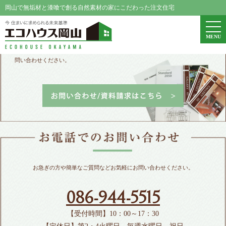
岡山で無垢材と漆喰で創る自然素材の家にこだわった注文住宅
エコハウス岡山
togg
MENU
navi
パンフレット請求、家づくりや資金に関するご相談などお気軽にお
問い合わせください。
お急ぎの方や簡単なご質問などお気軽にお問い合わせください。
086-944-5515
【受付時間】10：00～17：30