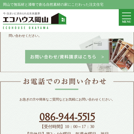
岡山で無垢材と漆喰で創る自然素材の家にこだわった注文住宅
エコハウス岡山
togg
MENU
navi
パンフレット請求、家づくりや資金に関するご相談などお気軽にお
問い合わせください。
お急ぎの方や簡単なご質問などお気軽にお問い合わせください。
086-944-5515
【受付時間】10：00～17：30