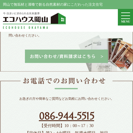
岡山で無垢材と漆喰で創る自然素材の家にこだわった注文住宅
エコハウス岡山
togg
MENU
navi
パンフレット請求、家づくりや資金に関するご相談などお気軽にお
問い合わせください。
お急ぎの方や簡単なご質問などお気軽にお問い合わせください。
086-944-5515
【受付時間】10：00～17：30